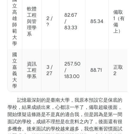
立
軟體
高
備取
工程
82.67
雄
2 /
1（有
與管
/
85.34
師
?
備
理學
83.33
範
上）
系
大
學
國
立
資訊
257.50
嘉
3 /
正取
工程
/
88.71
義
27
2
學系
183.00
大
學
記憶最深刻的是臺南大學，我原本預設它是保底的
學校，結果成績出來，心都涼一半了，備取超級後面，
開始懷疑這條路是不是真的適合我，但是因為是第一間
面試的學校，成績不理想是在意料之內了，後面還有很
多機會。後來面試的學校越來越多，我也漸漸習慣面試