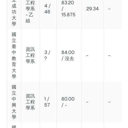
工程
83.20
成
4 /
學系
/
29.34
-
功
46
- 乙
15.875
大
組
學
國
立
臺
資訊
中
3 /
84.00
工程
-
-
教
?
/ 沒去
學系
育
大
學
國
立
資訊
中
1 /
80.00
工程
-
-
興
57
/ -
學系
大
學
國