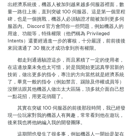
出經濟系統後，機器人被加到越來越多伺服器裡面，數
量一路往上衝，直到突破 100 伺服器。這是第一個里程
碑，也是一個挑戰，機器人必須驗證才能被加到更多伺
服器內。Discord 官方會問你一些問題，例如機器人的
用途、功能等，特殊權限（他們稱為 Privileged
Intents）還要經過進一步的審核，十分嚴謹，前前後後
來回溝通了 30 幾次才成功拿到所有權限。
都走到通過驗證這步，而且累積了一定的使用者，
在這邊放棄未免也太可惜，於是我開始更認真學習新的
技術，做出更多的指令，專注的方向當然就是經濟系統
了，畢竟一般的指令（例如禁言、踢除及停權成員等）
沒辦法跟其他機器人做出太大區隔，頂多就介面自己想
一點花招，用更花俏罷了。
其實在突破 100 伺服器的前後那段時間，我已經發
現一位玩家對我的機器人有興趣，常常看到他在遊玩，
後來我也將他納編入我的開發團隊。
這期間也發生了很多事，例如機器人一開始是架在