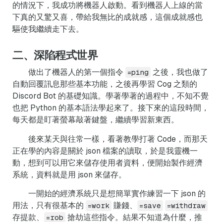
的情況下，我成功將機器人啟動。看到機器人上線的當
下真的又驚又喜，帶給我無比的成就感，這個成就感也
驅使我繼續走下去。
二、深陷程式世界
做出了機器人的第一個指令
之後，我也做了
=ping
自動回覆訊息那些基本功能，之後再學習 Cog 之類的
Discord Bot 的基礎知識。學著學著的過程中，不知不覺
也把 Python 的基本語法學起來了。接下來的這段時間，
每天都是盯著螢幕敲著鍵盤，繼續學習新東西。
後來某天與往常一樣，看著教學打著 Code，而那天
正在學的內容是關於 json 檔案的讀取，於是我靈機一
動，想到可以用它來儲存使用者資料，便開始製作經濟
系統，資料就是用 json 來儲存。
一開始的經濟系統只是想簡單實作練習一下 json 的
用法，只有很基本的
賺錢、
=work
=save
=withdraw
存提款、
搶劫這些指令。結果不知道為什麼，推
=rob