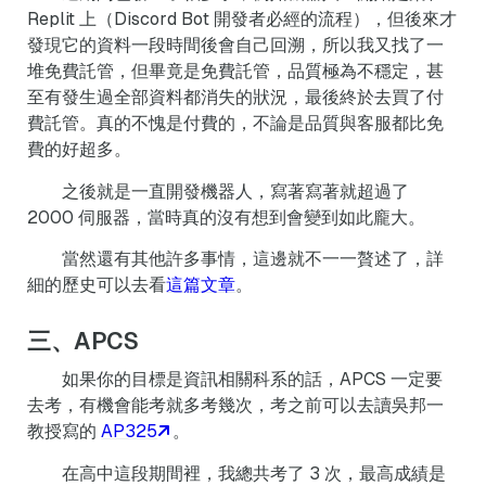
Replit 上（Discord Bot 開發者必經的流程），但後來才
發現它的資料一段時間後會自己回溯，所以我又找了一
堆免費託管，但畢竟是免費託管，品質極為不穩定，甚
至有發生過全部資料都消失的狀況，最後終於去買了付
費託管。真的不愧是付費的，不論是品質與客服都比免
費的好超多。
之後就是一直開發機器人，寫著寫著就超過了
2000 伺服器，當時真的沒有想到會變到如此龐大。
當然還有其他許多事情，這邊就不一一贅述了，詳
細的歷史可以去看
這篇文章
。
三、APCS
如果你的目標是資訊相關科系的話，APCS 一定要
去考，有機會能考就多考幾次，考之前可以去讀吳邦一
教授寫的
AP325
。
在高中這段期間裡，我總共考了 3 次，最高成績是