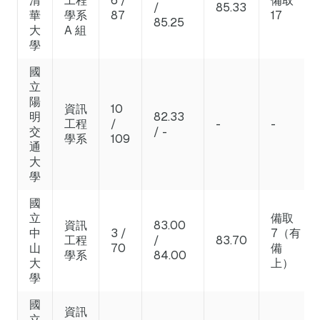
清
工程
6 /
備取
/
85.33
華
學系
87
17
85.25
大
A 組
學
國
立
陽
資訊
10
明
82.33
工程
/
-
-
交
/ -
學系
109
通
大
學
國
立
備取
資訊
83.00
中
3 /
7（有
工程
/
83.70
山
70
備
學系
84.00
大
上）
學
國
資訊
立