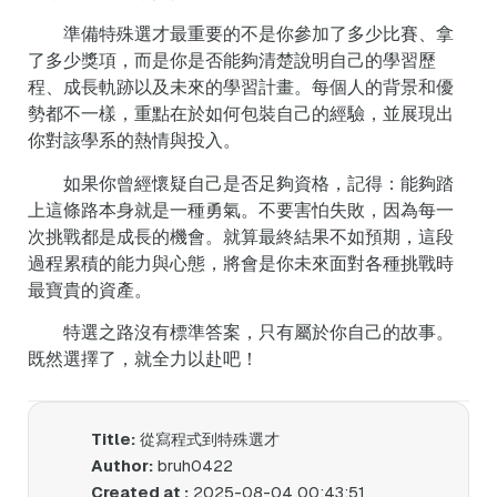
準備特殊選才最重要的不是你參加了多少比賽、拿
了多少獎項，而是你是否能夠清楚說明自己的學習歷
程、成長軌跡以及未來的學習計畫。每個人的背景和優
勢都不一樣，重點在於如何包裝自己的經驗，並展現出
你對該學系的熱情與投入。
如果你曾經懷疑自己是否足夠資格，記得：能夠踏
上這條路本身就是一種勇氣。不要害怕失敗，因為每一
次挑戰都是成長的機會。就算最終結果不如預期，這段
過程累積的能力與心態，將會是你未來面對各種挑戰時
最寶貴的資產。
特選之路沒有標準答案，只有屬於你自己的故事。
既然選擇了，就全力以赴吧！
Title:
從寫程式到特殊選才
Author:
bruh0422
Created at :
2025-08-04 00:43:51