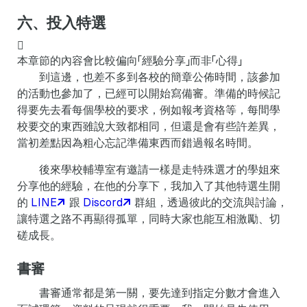
六、投入特選
本章節的內容會比較偏向「經驗分享」而非「心得」
到這邊，也差不多到各校的簡章公佈時間，該參加
的活動也參加了，已經可以開始寫備審。準備的時候記
得要先去看每個學校的要求，例如報考資格等，每間學
校要交的東西雖說大致都相同，但還是會有些許差異，
當初差點因為粗心忘記準備東西而錯過報名時間。
後來學校輔導室有邀請一樣是走特殊選才的學姐來
分享他的經驗，在他的分享下，我加入了其他特選生開
的
LINE
跟
Discord
群組，透過彼此的交流與討論，
讓特選之路不再顯得孤單，同時大家也能互相激勵、切
磋成長。
書審
書審通常都是第一關，要先達到指定分數才會進入