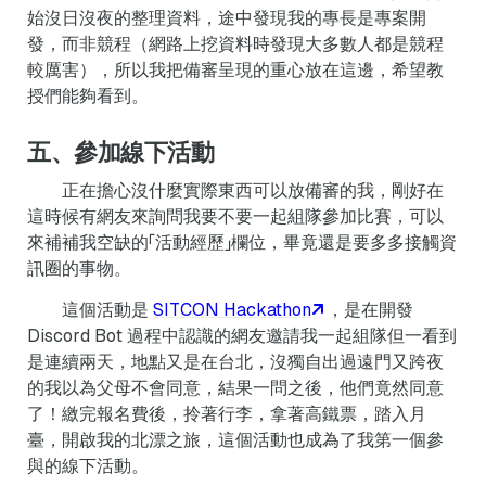
始沒日沒夜的整理資料，途中發現我的專長是專案開
發，而非競程（網路上挖資料時發現大多數人都是競程
較厲害），所以我把備審呈現的重心放在這邊，希望教
授們能夠看到。
五、參加線下活動
正在擔心沒什麼實際東西可以放備審的我，剛好在
這時候有網友來詢問我要不要一起組隊參加比賽，可以
來補補我空缺的「活動經歷」欄位，畢竟還是要多多接觸資
訊圈的事物。
這個活動是
SITCON Hackathon
，是在開發
Discord Bot 過程中認識的網友邀請我一起組隊但一看到
是連續兩天，地點又是在台北，沒獨自出過遠門又跨夜
的我以為父母不會同意，結果一問之後，他們竟然同意
了！繳完報名費後，拎著行李，拿著高鐵票，踏入月
臺，開啟我的北漂之旅，這個活動也成為了我第一個參
與的線下活動。