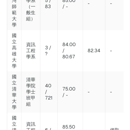
灣
學系
5 /
85.00
-
-
師
（一
83
/ -
範
般生
大
組）
學
國
立
資訊
84.00
高
3 /
工程
/
82.34
-
雄
?
學系
80.67
大
學
國
清華
立
學院
40
清
75.00
學士
/
-
-
華
/ -
班甲
721
大
組
學
國
立
資訊
85.50