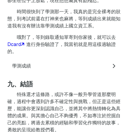
卻坐在位子上放鬆，現在想想屬實有點殘忍。
時間很快到了學測那一天，我真的是完全裸考的狀
態，到考試前還在打神來也麻將，等到成績出來就能知
道我有沒有辦法靠學測成績上國立資工系。
哦對了，等到錄取通知單寄到你家後，就可以去
Dcard
進行身份驗證了，我當初就是用這樣過驗證
的。
學測成績
九、結語
特殊選才這條路，或許不像一般升學管道那麼明
確，過程中會遇到許多不確定性與挑戰，但正是這些經
歷，能讓你更深刻認識自己，並將其中將熱情轉化為具
體的成果。與其擔心自己不夠優秀，不如專注於挖掘自
己的亮點，將過去累積的經驗和學習化作獨特的故事，
勇敢的呈現給教授們看。