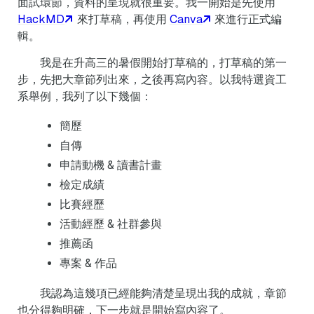
面試環節，資料的呈現就很重要。我一開始是先使用
HackMD
來打草稿，再使用
Canva
來進行正式編
輯。
我是在升高三的暑假開始打草稿的，打草稿的第一
步，先把大章節列出來，之後再寫內容。以我特選資工
系舉例，我列了以下幾個：
簡歷
自傳
申請動機 & 讀書計畫
檢定成績
比賽經歷
活動經歷 & 社群參與
推薦函
專案 & 作品
我認為這幾項已經能夠清楚呈現出我的成就，章節
也分得夠明確，下一步就是開始寫內容了。