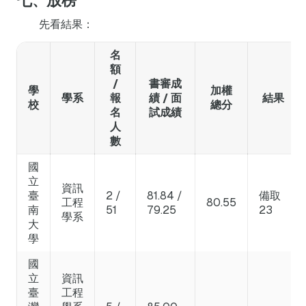
七、放榜
先看結果：
名
額
/
書審成
學
加權
學系
報
績 / 面
結果
校
總分
名
試成績
人
數
國
立
資訊
臺
2 /
81.84 /
備取
工程
80.55
南
51
79.25
23
學系
大
學
國
立
資訊
臺
工程